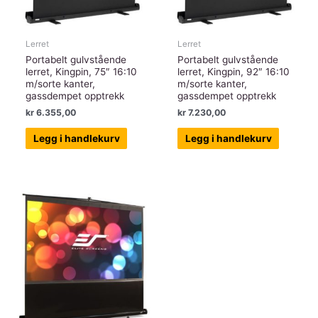
Lerret
Lerret
Portabelt gulvstående
Portabelt gulvstående
lerret, Kingpin, 75″ 16:10
lerret, Kingpin, 92″ 16:10
m/sorte kanter,
m/sorte kanter,
gassdempet opptrekk
gassdempet opptrekk
kr
6.355,00
kr
7.230,00
Legg i handlekurv
Legg i handlekurv