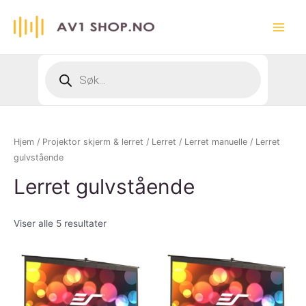
Hopp
rett
Main
til
innholdet
Menu
Products
search
Hjem
/
Projektor skjerm & lerret
/
Lerret
/
Lerret manuelle
/ Lerret
gulvstående
Lerret gulvstående
Viser alle 5 resultater