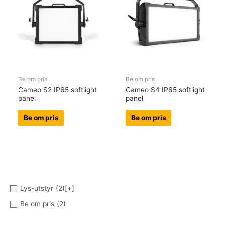
Be om pris
Be om pris
Cameo S2 IP65 softlight
Cameo S4 IP65 softlight
panel
panel
Be om pris
Be om pris
Lys-utstyr
(2)
[+]
Be om pris
(2)