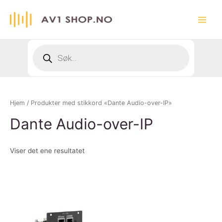
Hopp
rett
Main
til
innholdet
Menu
Products
search
Hjem
/ Produkter med stikkord «Dante Audio-over-IP»
Dante Audio-over-IP
Viser det ene resultatet