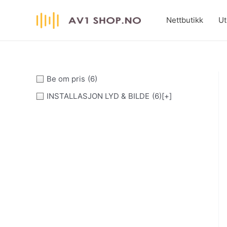
Hopp
rett
Nettbutikk
Ut
til
innholdet
Be om pris
(6)
INSTALLASJON LYD & BILDE
(6)
[+]