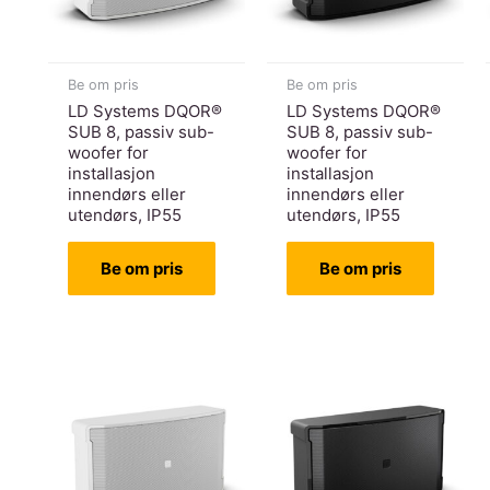
Be om pris
Be om pris
LD Systems DQOR®
LD Systems DQOR®
SUB 8, passiv sub-
SUB 8, passiv sub-
woofer for
woofer for
installasjon
installasjon
innendørs eller
innendørs eller
utendørs, IP55
utendørs, IP55
Be om pris
Be om pris