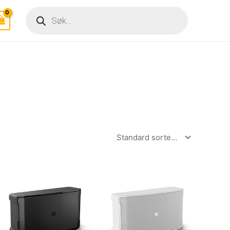
Products
search