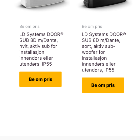
Be om pris
Be om pris
LD Systems DQOR®
LD Systems DQOR®
SUB 8D m/Dante,
SUB 8D m/Dante,
hvit, aktiv sub for
sort, aktiv sub-
installasjon
woofer for
innendørs eller
installasjon
utendørs, IP55
innendørs eller
utendørs, IP55
Be om pris
Be om pris