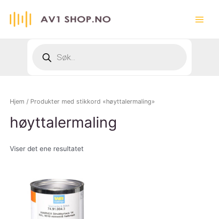
Hopp
rett
Main
til
innholdet
Menu
Products
search
Hjem
/ Produkter med stikkord «høyttalermaling»
høyttalermaling
Viser det ene resultatet