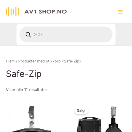
Hopp
rett
Main
til
innholdet
Menu
Products
search
Hjem
/ Produkter med stikkord «Safe-Zip»
Safe-Zip
Viser alle 11 resultater
Salg!