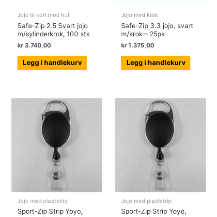
Jojo til kort med hull
Jojo med krok
Safe-Zip 2.5 Svart jojo
Safe-Zip 3.3 jojo, svart
m/sylinderkrok, 100 stk
m/krok – 25pk
kr
3.740,00
kr
1.375,00
Legg i handlekurv
Legg i handlekurv
Jojo med plaststrip
Jojo med plaststrip
Sport-Zip Strip Yoyo,
Sport-Zip Strip Yoyo,