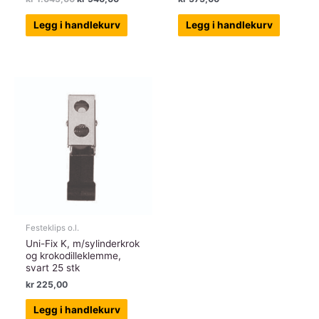
pris
pris
var:
er:
Legg i handlekurv
Legg i handlekurv
kr 1.045,00.
kr 940,00.
Festeklips o.l.
Uni-Fix K, m/sylinderkrok
og krokodilleklemme,
svart 25 stk
kr
225,00
Legg i handlekurv