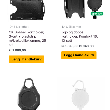
ID- & Sikkerhet
ID- & Sikkerhet
CK Dobbel, kortholder,
Jojo og dobbel
Svart + plaststrip
kortholder, Kombikit 16,
m/krokodilleklemme, 25
10 sett
stk
Opprinnelig
Nåværend
kr
1.045,00
kr
940,00
pris
pris
kr
1.060,00
var:
er:
Legg i handlekurv
kr 1.045,00.
kr 940,00.
Legg i handlekurv