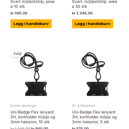
Svart m/plaststrip, pose
Svart, m/plaststrip, eske
a 10 stk
a 50 stk
kr
595,00
kr
2.545,00
Legg i handlekurv
Legg i handlekurv
Salg!
Kombi-løsninger
ID- & Sikkerhet
Uni-Badge Flex lanyard
Uni-Badge Flex lanyard
3H, kortholder m/jojo og
3H, kortholder m/jojo og
3mm halssnor, 10 stk
3mm halssnor, 5 stk
Opprinnelig
Nåværende
kr
1.045,00
kr
940,00
kr
575,00