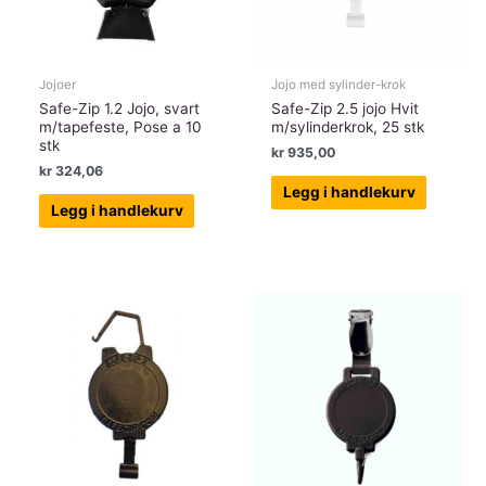
Jojoer
Jojo med sylinder-krok
Safe-Zip 1.2 Jojo, svart
Safe-Zip 2.5 jojo Hvit
m/tapefeste, Pose a 10
m/sylinderkrok, 25 stk
stk
kr
935,00
kr
324,06
Legg i handlekurv
Legg i handlekurv