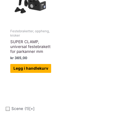
Festebraketter, oppheng,
kroker
SUPER CLAMP,
universal festebrakett
for parkanner mm
kr
365,00
Legg i handlekurv
Scene
(1)
[+]