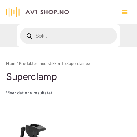
Hopp
rett
Main
til
innholdet
Menu
Products
search
Hjem
/ Produkter med stikkord «Superclamp»
Superclamp
Viser det ene resultatet