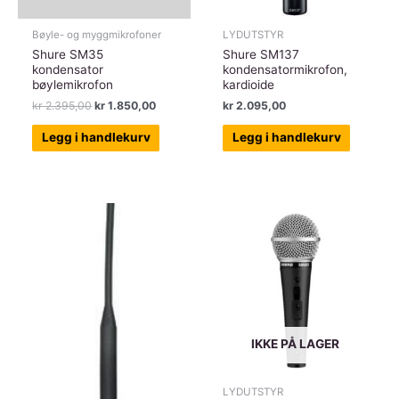
Bøyle- og myggmikrofoner
LYDUTSTYR
Shure SM35
Shure SM137
kondensator
kondensatormikrofon,
bøylemikrofon
kardioide
Opprinnelig
Nåværende
kr
2.395,00
kr
1.850,00
kr
2.095,00
pris
pris
var:
er:
Legg i handlekurv
Legg i handlekurv
kr 2.395,00.
kr 1.850,00.
IKKE PÅ LAGER
LYDUTSTYR