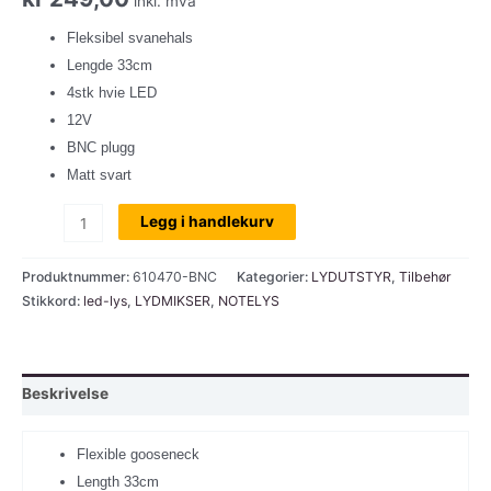
inkl. mva
Fleksibel svanehals
Lengde 33cm
4stk hvie LED
12V
BNC plugg
Matt svart
Adam
Legg i handlekurv
Hall
SLED1-
Produktnummer:
610470-BNC
Kategorier:
LYDUTSTYR
,
Tilbehør
BNC,
Stikkord:
led-lys
,
LYDMIKSER
,
NOTELYS
LED-
lampe
med
Beskrivelse
svanehals
og
Flexible gooseneck
BNC
Length 33cm
kobling