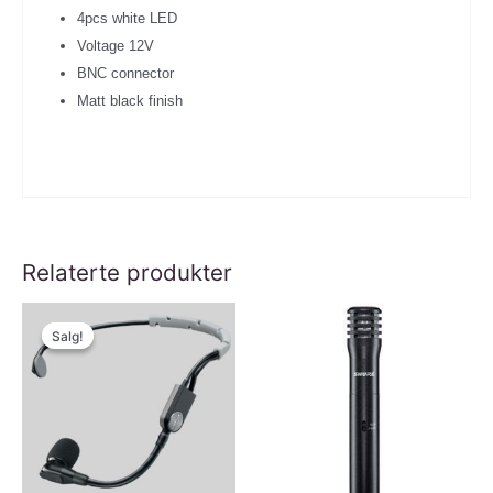
4pcs white LED
antall
Voltage 12V
BNC connector
Matt black finish
Relaterte produkter
Salg!
Salg!