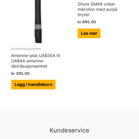
Shure SM48 vokal-
mikrofon med av/på
bryter
kr
895,00
Les mer
Antennesystemer
Antenne-pisk UA820A til
UA844 antenne-
distribusjonsenhet
kr
395,00
Legg i handlekurv
Kundeservice