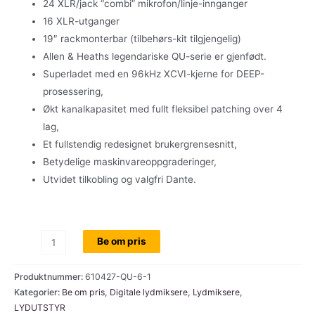
24 XLR/jack “combi” mikrofon/linje-innganger
16 XLR-utganger
19″ rackmonterbar (tilbehørs-kit tilgjengelig)
Allen & Heaths legendariske QU-serie er gjenfødt.
Superladet med en 96kHz XCVI-kjerne for DEEP-
prosessering,
Økt kanalkapasitet med fullt fleksibel patching over 4
lag,
Et fullstendig redesignet brukergrensesnitt,
Betydelige maskinvareoppgraderinger,
Utvidet tilkobling og valgfri Dante.
AHT
Be om pris
QU-
6,
Produktnummer:
610427-QU-6-1
Allen
Kategorier:
Be om pris
,
Digitale lydmiksere
,
Lydmiksere
,
LYDUTSTYR
&