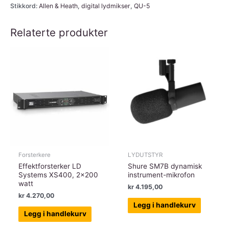
Stikkord:
Allen & Heath
,
digital lydmikser
,
QU-5
Heath
m/Dante
Relaterte produkter
38
inn/24
ut
digital
lydmikser,
24+1
fadere
antall
Forsterkere
LYDUTSTYR
Effektforsterker LD
Shure SM7B dynamisk
Systems XS400, 2×200
instrument-mikrofon
watt
kr
4.195,00
kr
4.270,00
Legg i handlekurv
Legg i handlekurv