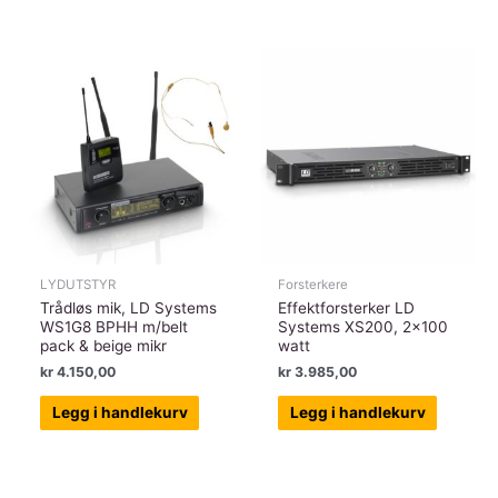
LYDUTSTYR
Forsterkere
Trådløs mik, LD Systems
Effektforsterker LD
WS1G8 BPHH m/belt
Systems XS200, 2×100
pack & beige mikr
watt
kr
4.150,00
kr
3.985,00
Legg i handlekurv
Legg i handlekurv