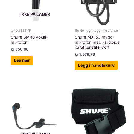
IKKE PÅ LAGER
LYDUTSTYR
Bøyle- og myggmikrofoner
Shure SM48 vokal-
Shure MX150 mygg-
mikrofon
mikrofon med kardioide
karakteristikk.Sort
kr
850,00
kr
1.878,78
Les mer
Legg i handlekurv