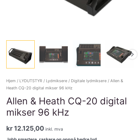
Hjem
/
LYDUTSTYR
/
Lydmiksere
/
Digitale lydmiksere
/ Allen &
Heath CQ-20 digital mikser 96 kHz
Allen & Heath CQ-20 digital
mikser 96 kHz
kr
12.125,00
inkl. mva
Jobb smartere, raskere og oppnå bedre lyd