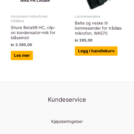
IKKE PÅ LAGER
Instrument-mikrofoner,
Lommesendere
trådløse
Belte og veske til
Shure Beta98 HC, clip-
lommesender for trådløs
on kondensator-mik for
mikrofon, WA570
blåseinstr
kr
295,00
kr
3.395,00
Legg i handlekurv
Les mer
Kundeservice
Kjøpsbetingelser