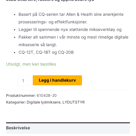
Basert på CQ-serien tar Allen & Heath sine anerkjente
prosesserings- og effektfunksjoner.
Legger til spennende nye støttende mikseverktøy og
Pakker alt sammen i vår minste og mest rimelige digitale
mikseserie så langt.
CQ-12T, CQ-18T og CQ-20B
Utsolgt, men kan bestilles
Allen
Legg i handlekurv
&
Heath
Produktnummer:
610428-20
CQ-
Kategorier:
Digitale lydmiksere
,
LYDUTSTYR
20
digital
mikser
Beskrivelse
96