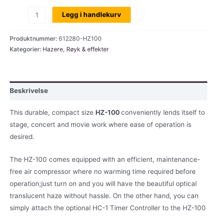
Antari
Legg i handlekurv
HZ-
100
Produktnummer:
612280-HZ100
hazer
Kategorier:
Hazere
,
Røyk & effekter
antall
Beskrivelse
This durable, compact size
HZ-100
conveniently lends itself to
stage, concert and movie work where ease of operation is
desired.
The HZ-100 comes equipped with an efficient, maintenance-
free air compressor where no warming time required before
operation;just turn on and you will have the beautiful optical
translucent haze without hassle. On the other hand, you can
simply attach the optional HC-1 Timer Controller to the HZ-100