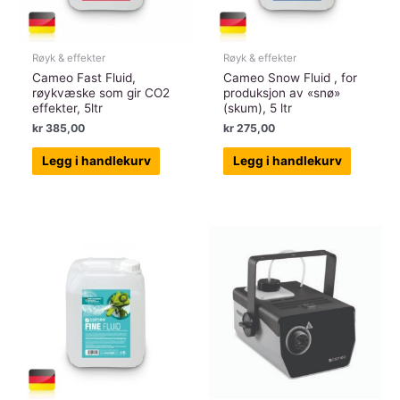
Røyk & effekter
Røyk & effekter
Cameo Fast Fluid,
Cameo Snow Fluid , for
røykvæske som gir CO2
produksjon av «snø»
effekter, 5ltr
(skum), 5 ltr
kr
385,00
kr
275,00
Legg i handlekurv
Legg i handlekurv