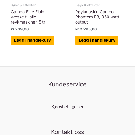
Røyk & effekter
Røyk & effekter
Cameo Fine Fluid,
Røykmaskin Cameo
væske til alle
Phantom F3, 950 watt
røykmaskiner, 5ltr
output
kr
239,00
kr
2.295,00
Legg i handlekurv
Legg i handlekurv
Kundeservice
Kjøpsbetingelser
Kontakt oss