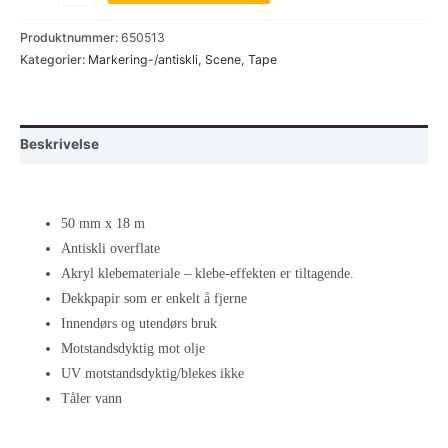
tape,
gul
Produktnummer:
650513
og
Kategorier:
Markering-/antiskli
,
Scene
,
Tape
svart,
50mmx18mtr
antall
Beskrivelse
50 mm x 18 m
Antiskli overflate
Akryl klebemateriale – klebe-effekten er tiltagende.
Dekkpapir som er enkelt å fjerne
Innendørs og utendørs bruk
Motstandsdyktig mot olje
UV motstandsdyktig/blekes ikke
Tåler vann