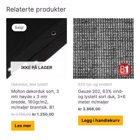
Relaterte produkter
Salg!
Salg!
IKKE PÅ LAGER
Dekorduk, ikke lystett
63% lys- og vindtett
Molton dekorduk sort, 3
Gauze 202, 63% vind-
mtr høyde x 3 mtr
og lystett sort duk, 3×6
bredde, 160gr/m2,
meter m/maljer
m/maljer brannsik. B1
kr
3.868,00
Opprinnelig
Nåværende
kr
1.795,00
kr
1.250,00
pris
pris
Legg i handlekurv
var:
er:
Les mer
kr 1.795,00.
kr 1.250,00.