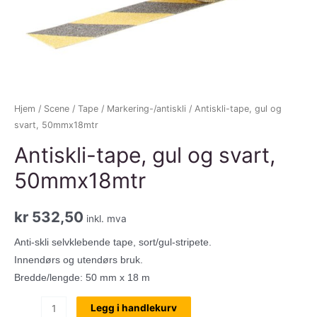
Hjem
/
Scene
/
Tape
/
Markering-/antiskli
/ Antiskli-tape, gul og
svart, 50mmx18mtr
Antiskli-tape, gul og svart,
50mmx18mtr
kr
532,50
inkl. mva
Anti-skli selvklebende tape, sort/gul-stripete.
Innendørs og utendørs bruk.
Bredde/lengde: 50 mm x 18 m
Antiskli-
Legg i handlekurv