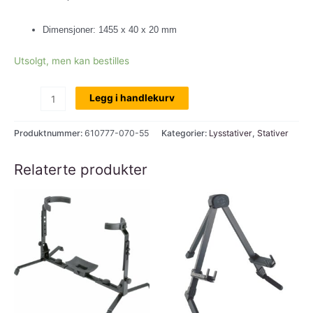
Dimensjoner: 1455 x 40 x 20 mm
Utsolgt, men kan bestilles
Bom
Legg i handlekurv
for
lysutstyr,
Produktnummer:
610777-070-55
Kategorier:
Lysstativer
,
Stativer
K&M,
4
Relaterte produkter
stk
skrufester
for
parkanner
o.l.
antall