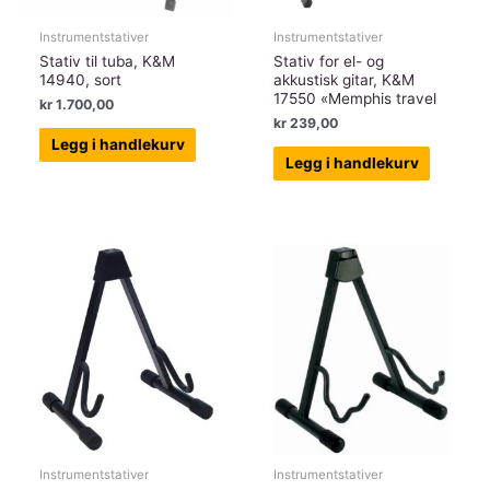
Instrumentstativer
Instrumentstativer
Stativ til tuba, K&M
Stativ for el- og
14940, sort
akkustisk gitar, K&M
17550 «Memphis travel
kr
1.700,00
kr
239,00
Legg i handlekurv
Legg i handlekurv
Instrumentstativer
Instrumentstativer