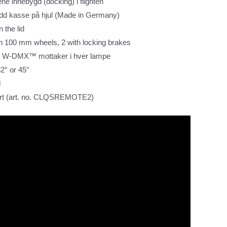
mpene innebygd (docking)
i flighten
dd kasse på hjul (Made in Germany)
 the lid
th 100 mm wheels, 2 with locking brakes
z W-DMX™ mottaker i hver lampe
2° or 45°
l
dert (art. no. CLQSREMOTE2)