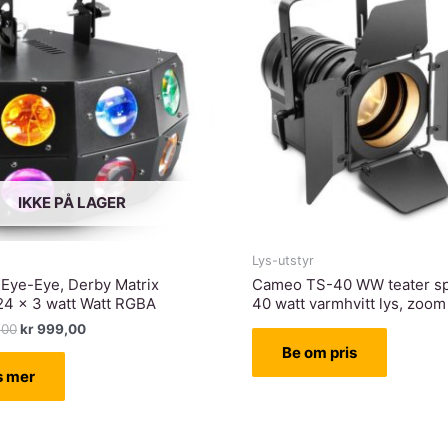
m/ladestasjon,
hvite
antall
IKKE PÅ LAGER
Lys-utstyr
Eye-Eye, Derby Matrix
Cameo TS-40 WW teater sp
24 x 3 watt Watt RGBA
40 watt varmhvitt lys, zoom
Opprinnelig
Nåværende
,00
kr
999,00
pris
pris
Be om pris
var:
er:
s mer
kr 1.398,00.
kr 999,00.