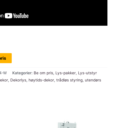
ris
4-W
Kategorier:
Be om pris
,
Lys-pakker
,
Lys-utstyr
dekor
,
Dekorlys
,
høytids-dekor
,
trådløs styring
,
utendørs