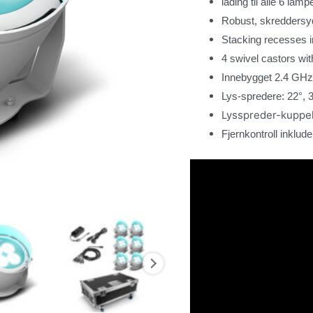
lading til alle 6 la
Robust, skreddersy
Stacking recesses in
4 swivel castors wi
Innebygget 2.4 GH
Lys-spredere: 22°, 3
Lysspreder-kuppe
Fjernkontroll inklu