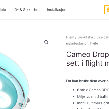
leie
ID- & Sikkerhet
Installasjon
Hjem
/
Lys-utstyr
/
Lys-pa
m/ladestasjon, hvite
Cameo Drop 
sett i flight
Du kan bruke dem over a
6 stk x Cameo DRO
Miljølys med batte
Inntil 15 timers dr