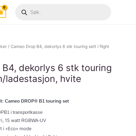
Products
search
kker
/ Cameo Drop B4, dekorlys 6 stk touring sett i flight
B4, dekorlys 6 stk touring
 m/ladestasjon, hvite
lt: Cameo DROP® B1 touring set
PB1 i transportkasse
ri, 15 watt
RGBWA-UV
ift i «Eco» mode