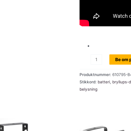
Cameo
Be om p
Drop
B4,
Produktnummer:
610795-B
dekorlys
Stikkord:
batteri
,
bryllups-
6
belysning
stk
touring
sett
i
flight