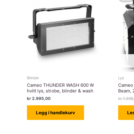
Blinder
Lys
Cameo THUNDER WASH 600 W
Cameo 
hvitt lys, strobe, blinder & wash
Beam, 
kr
2.995,00
kr
1.398
Legg i handlekurv
Le