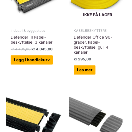
IKKE PÅ LAGER
Industri & byggeplass
KABELBESKYTTERE
Defender III kabel-
Defender Office 90-
beskyttelse, 3 kanaler
grader, kabel-
beskyttelse, gul, 4
Opprinnelig
Nåværende
kr
4.495,00
kr
4.045,00
kanaler
pris
pris
var:
er:
kr
295,00
Legg i handlekurv
kr 4.495,00.
kr 4.045,00.
Les mer