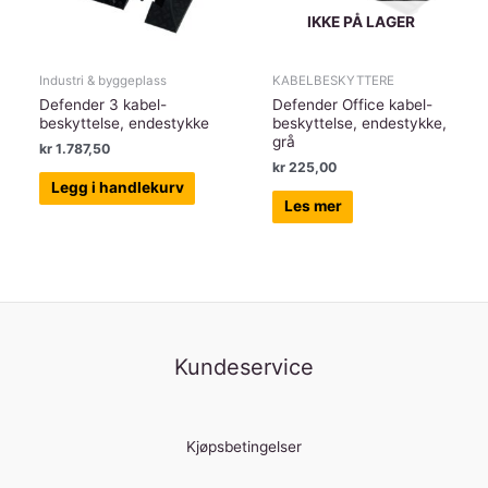
IKKE PÅ LAGER
Industri & byggeplass
KABELBESKYTTERE
Defender 3 kabel-
Defender Office kabel-
beskyttelse, endestykke
beskyttelse, endestykke,
grå
kr
1.787,50
kr
225,00
Legg i handlekurv
Les mer
Kundeservice
Kjøpsbetingelser