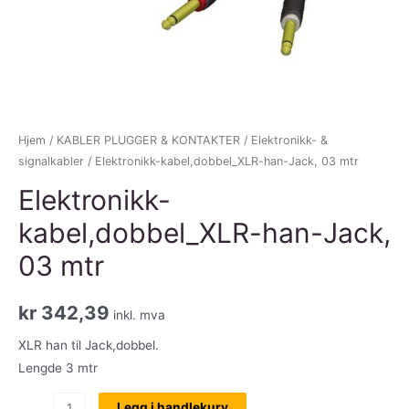
Hjem
/
KABLER PLUGGER & KONTAKTER
/
Elektronikk- &
signalkabler
/ Elektronikk-kabel,dobbel_XLR-han-Jack, 03 mtr
Elektronikk-
kabel,dobbel_XLR-han-Jack,
03 mtr
kr
342,39
inkl. mva
XLR han til Jack,dobbel.
Lengde 3 mtr
Elektronikk-
Legg i handlekurv