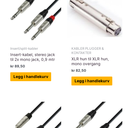
Insert/split-kabler
KABLER PLUGGER &
KONTAKTER
Insert-kabel, stereo jack
XLR hun til XLR hun,
til 2x mono jack, 0,9 mtr
mono overgang
kr
89,50
kr
82,50
Legg i handlekurv
Legg i handlekurv