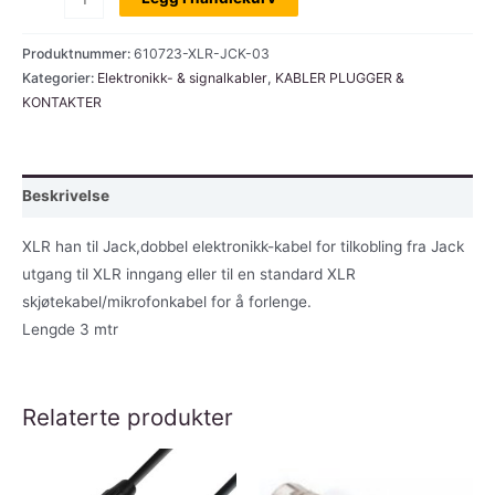
kabel,dobbel_XLR-
han-
Produktnummer:
610723-XLR-JCK-03
Jack,
Kategorier:
Elektronikk- & signalkabler
,
KABLER PLUGGER &
KONTAKTER
03
mtr
antall
Beskrivelse
XLR han til Jack,dobbel elektronikk-kabel for tilkobling fra Jack
utgang til XLR inngang eller til en standard XLR
skjøtekabel/mikrofonkabel for å forlenge.
Lengde 3 mtr
Relaterte produkter