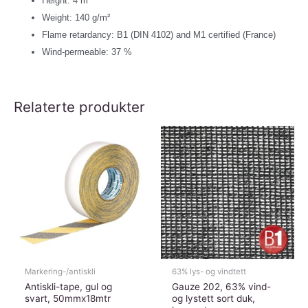
Height: 4 m
Weight: 140 g/m²
Flame retardancy: B1 (DIN 4102) and M1 certified (France)
Wind-permeable: 37 %
Relaterte produkter
Markering-/antiskli
63% lys- og vindtett
Antiskli-tape, gul og
Gauze 202, 63% vind-
svart, 50mmx18mtr
og lystett sort duk,