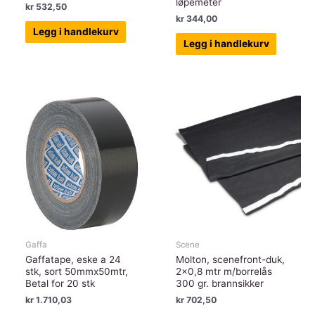
løpemeter
kr
532,50
kr
344,00
Legg i handlekurv
Legg i handlekurv
Gaffa
Scene
Gaffatape, eske a 24
Molton, scenefront-duk,
stk, sort 50mmx50mtr,
2×0,8 mtr m/borrelås
Betal for 20 stk
300 gr. brannsikker
kr
1.710,03
kr
702,50