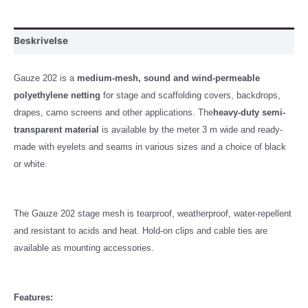
hvit
duk,
Beskrivelse
4x5
meter
Gauze 202 is a
medium-mesh, sound and wind-permeable
m/maljer
polyethylene netting
for stage and scaffolding covers, backdrops,
antall
drapes, camo screens and other applications. The
heavy-duty semi-
transparent material
is available by the meter 3 m wide and ready-
made with eyelets and seams in various sizes and a choice of black
or white.
The Gauze 202 stage mesh is tearproof, weatherproof, water-repellent
and resistant to acids and heat. Hold-on clips and cable ties are
available as mounting accessories.
Features: