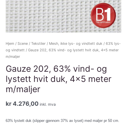
Hjem
/
Scene
/
Tekstiler
/
Mesh, ikke lys- og vindtett duk
/
63% lys-
og vindtett
/ Gauze 202, 63% vind- og lystett hvit duk, 4×5 meter
m/maljer
Gauze 202, 63% vind- og
lystett hvit duk, 4×5 meter
m/maljer
kr
4.276,00
inkl. mva
63% lystett duk (slipper gjennom 37% av lyset) med maljer pr 50 cm.