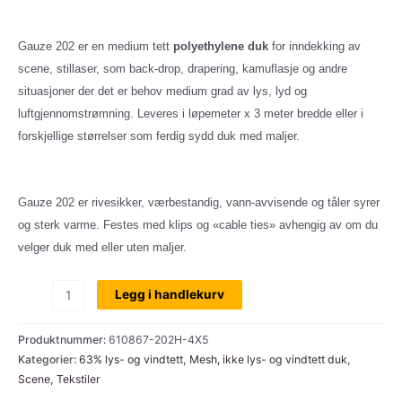
Gauze 202 er en medium tett
polyethylene duk
for inndekking av
scene, stillaser, som back-drop, drapering, kamuflasje og andre
situasjoner der det er behov medium grad av lys, lyd og
luftgjennomstrømning. Leveres i løpemeter x 3 meter bredde eller i
forskjellige størrelser som ferdig sydd duk med maljer.
Gauze 202 er rivesikker, værbestandig, vann-avvisende og tåler syrer
og sterk varme. Festes med klips og «cable ties» avhengig av om du
velger duk med eller uten maljer.
Gauze
Legg i handlekurv
202,
63%
Produktnummer:
610867-202H-4X5
vind-
Kategorier:
63% lys- og vindtett
,
Mesh, ikke lys- og vindtett duk
,
Scene
,
Tekstiler
og
lystett