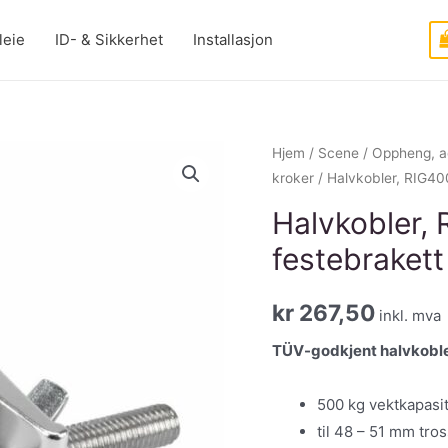
leie
ID- & Sikkerhet
Installasjon
Hjem
/
Scene
/
Oppheng, 
kroker
/ Halvkobler, RIG40
Halvkobler,
festebrakett
kr
267,50
inkl. mva
TÜV-godkjent halvkobl
500 kg vektkapasi
til 48 – 51 mm tro