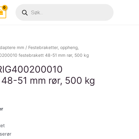
Products
search
adaptere mm
/
Festebraketter, oppheng,
0200010 festebrakett 48-51 mm rør, 500 kg
 RIG400200010
 48-51 mm rør, 500 kg
er
tet
sserør