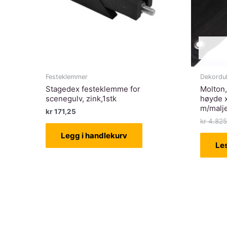
Festeklemmer
Dekorduk
Stagedex festeklemme for
Molton,
scenegulv, zink,1stk
høyde x
m/malje
kr
171,25
kr
4.825
Legg i handlekurv
Le