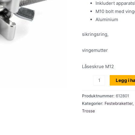
Inkludert apparat
M10 bolt med vin
Aluminium
sikringsring,
vingemutter
Låseskrue M12
Halvkobler,
Legg i h
RIG400200010
festebrakett
Produktnummer:
612801
48-
Kategorier:
Festebraketter,
51
Trosse
mm
rør,