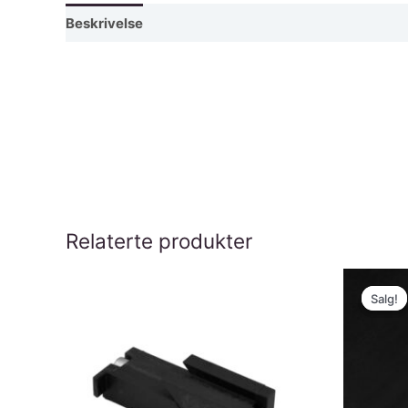
Beskrivelse
Relaterte produkter
Salg!
Salg!