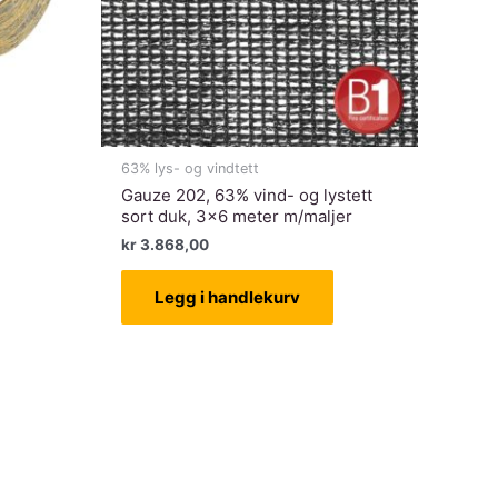
63% lys- og vindtett
Gauze 202, 63% vind- og lystett
sort duk, 3×6 meter m/maljer
kr
3.868,00
Legg i handlekurv