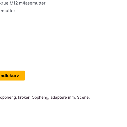
skrue M12 m/låsemutter,
gemutter
andlekurv
 oppheng, kroker
,
Oppheng, adaptere mm
,
Scene
,