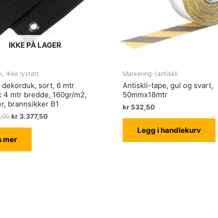
IKKE PÅ LAGER
, ikke lystett
Markering-/antiskli
 dekorduk, sort, 6 mtr
Antiskli-tape, gul og svart,
 4 mtr bredde, 160gr/m2,
50mmx18mtr
r, brannsikker B1
kr
532,50
Opprinnelig
Nåværende
,00
kr
3.377,50
pris
pris
Legg i handlekurv
var:
er:
s mer
kr 4.825,00.
kr 3.377,50.