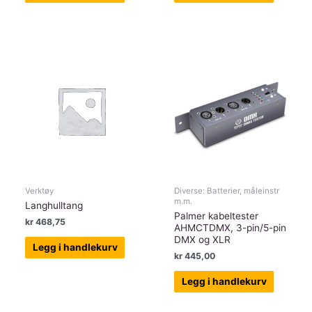
Verktøy
Diverse: Batterier, måleinstr
m.m.
Langhulltang
Palmer kabeltester
kr
468,75
AHMCTDMX, 3-pin/5-pin
DMX og XLR
Legg i handlekurv
kr
445,00
Legg i handlekurv