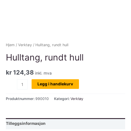
Hjem
/
Verktøy
/ Hulltang, rundt hull
Hulltang, rundt hull
kr
124,38
inkl. mva
Hulltang,
Legg i handlekurv
rundt
hull
Produktnummer:
990010
Kategori:
Verktøy
antall
Tilleggsinformasjon