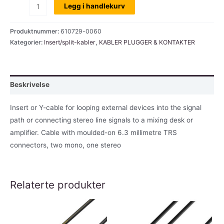
Insert-
Legg i handlekurv
kabel,
stereo
Produktnummer:
610729-0060
jack
Kategorier:
Insert/split-kabler
,
KABLER PLUGGER & KONTAKTER
til
2x
mono
Beskrivelse
jack,
6,0
Insert or Y-cable for looping external devices into the signal
mtr
path or connecting stereo line signals to a mixing desk or
antall
amplifier. Cable with moulded-on 6.3 millimetre TRS
connectors, two mono, one stereo
Relaterte produkter