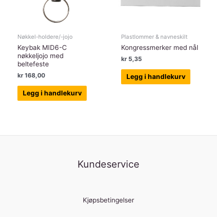
Nøkkel-holdere/-jojo
Plastlommer & navneskilt
Keybak MID6-C
Kongressmerker med nål
nøkkeljojo med
kr
5,35
beltefeste
kr
168,00
Legg i handlekurv
Legg i handlekurv
Kundeservice
Kjøpsbetingelser