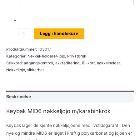
Keybak
Legg i handlekurv
MID6-
C
Produktnummer:
103017
nøkkeljojo
Kategorier:
Nøkkel-holdere/-jojo
,
Privatbruk
Stikkord:
adgangskontroll
,
akkreditering
,
ID-kort
,
nøkkelholder
,
med
Nøkkeljojo
,
sikkerhet
karabinkrok
antall
Beskrivelse
Keybak MID6 nøkkeljojo m/karabinkrok
Keybak lager de kjente nøkkeljojoene med livstidsgaranti! Den
nye og mindre MID6 er laget i kraftig polykarbonat og jojoen er