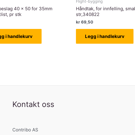
Flight-bygging
beslag 40 x 50 for 35mm
Håndtak, for innfelling, smal
list, pr stk
str,340822
kr
69,50
gg i handlekurv
Legg i handlekurv
Kontakt oss
Contribo AS