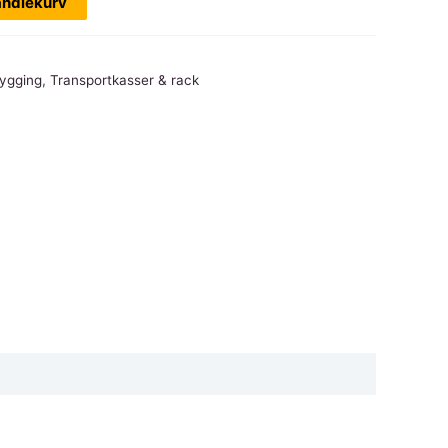
andlekurv
bygging
,
Transportkasser & rack