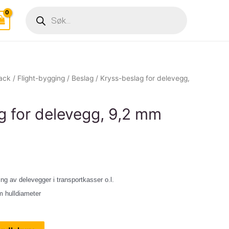
Products
search
rack
/
Flight-bygging
/
Beslag
/ Kryss-beslag for delevegg,
g for delevegg, 9,2 mm
ng av delevegger i transportkasser o.l.
m hulldiameter