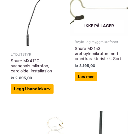
IKKE PÅ LAGER
Bøyle- og myggmikrofoner
Shure MX153
ørebøylemikrofon med
LYDUTSTYR
omni karakteristikk. Sort
Shure MX412C,
kr
3.195,00
svanehals mikrofon,
cardioide, installasjon
Les mer
kr
2.695,00
Legg i handlekurv