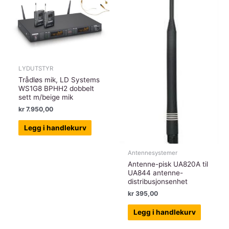
LYDUTSTYR
Trådløs mik, LD Systems
WS1G8 BPHH2 dobbelt
sett m/beige mik
kr
7.950,00
Legg i handlekurv
Antennesystemer
Antenne-pisk UA820A til
UA844 antenne-
distribusjonsenhet
kr
395,00
Legg i handlekurv