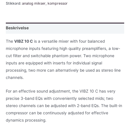
Stikkord:
analog mikser
,
kompressor
10-
kanals
lydmikser
med
Beskrivelse
kompressor
antall
The
VIBZ 10 C
is a versatile mixer with four balanced
microphone inputs featuring high quality preamplifiers, a low-
cut filter and switchable phantom power. Two microphone
inputs are equipped with inserts for individual signal
processing, two more can alternatively be used as stereo line
channels.
For an effective sound adjustment, the VIBZ 10 C has very
precise 3-band EQs with conveniently selected mids; two
stereo channels can be adjusted with 2-band EQs. The built-in
compressor can be continuously adjusted for effective
dynamics processing.