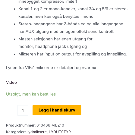
innebygget kompressor/limiter!
Kanal 1 og 2 er mono-kanaler, kanal 3/4 og 5/6 er stereo-
kanaler, men kan også benyttes i mono.
Stereo-inngangene har 2-bånds eq og alle inngangene
har AUX-utgang med en egen effekt send kontroll.
Master-seksjonen har egen utgang for
monitor, headphone jack utgang og
Mikseren har input og output for avspilling og innspilling.
Lyden fra VIBZ mikserne er detaljert og «varm»
Video
Utsolgt, men kan bestilles
LD
Legg i handlekurv
Systems
Vibz
Produktnummer:
610466-VIBZ10
10C,
Kategorier:
Lydmiksere
,
LYDUTSTYR