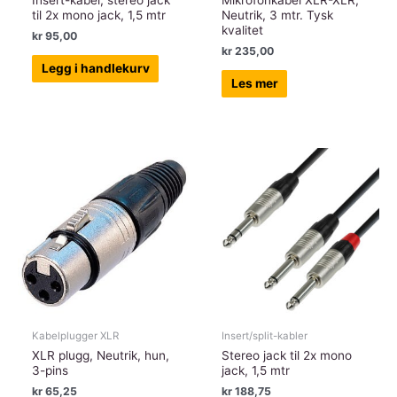
Insert-kabel, stereo jack
Mikrofonkabel XLR-XLR,
til 2x mono jack, 1,5 mtr
Neutrik, 3 mtr. Tysk
kvalitet
kr
95,00
kr
235,00
Legg i handlekurv
Les mer
Kabelplugger XLR
Insert/split-kabler
XLR plugg, Neutrik, hun,
Stereo jack til 2x mono
3-pins
jack, 1,5 mtr
kr
65,25
kr
188,75