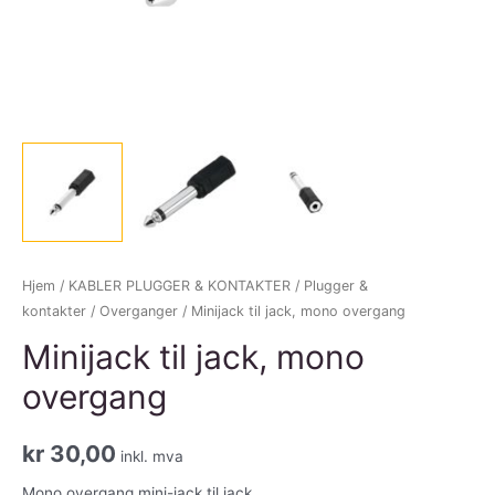
Hjem
/
KABLER PLUGGER & KONTAKTER
/
Plugger &
kontakter
/
Overganger
/ Minijack til jack, mono overgang
Minijack til jack, mono
overgang
kr
30,00
inkl. mva
Mono overgang mini-jack til jack