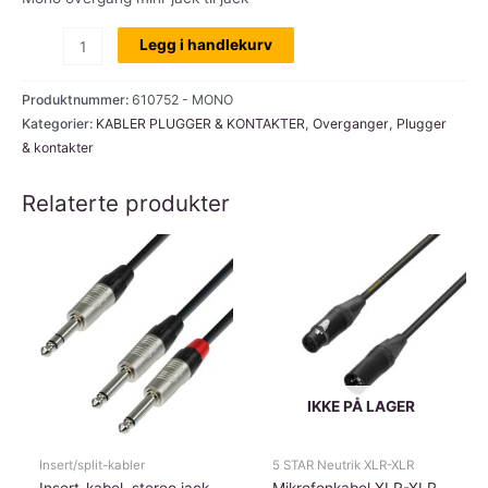
Minijack
Legg i handlekurv
til
jack,
Produktnummer:
610752 - MONO
mono
Kategorier:
KABLER PLUGGER & KONTAKTER
,
Overganger
,
Plugger
& kontakter
overgang
antall
Relaterte produkter
IKKE PÅ LAGER
Insert/split-kabler
5 STAR Neutrik XLR-XLR