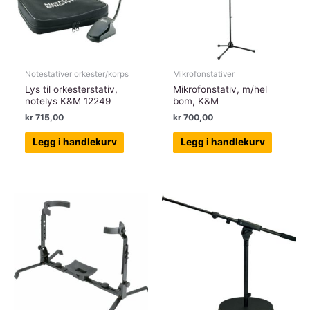
Notestativer orkester/korps
Mikrofonstativer
Lys til orkesterstativ,
Mikrofonstativ, m/hel
notelys K&M 12249
bom, K&M
kr
715,00
kr
700,00
Legg i handlekurv
Legg i handlekurv