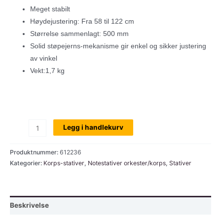
Meget stabilt
Høydejustering: Fra 58 til 122 cm
Størrelse sammenlagt: 500 mm
Solid støpejerns-mekanisme gir enkel og sikker justering
av vinkel
Vekt:1,7 kg
Notestativ,
Legg i handlekurv
korps,
ekstra
Produktnummer:
612236
bredt,
Kategorier:
Korps-stativer
,
Notestativer orkester/korps
,
Stativer
K&M
10062-
000-
Beskrivelse
55