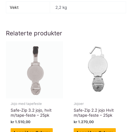
stk
Vekt
2,2 kg
antall
Relaterte produkter
Jojo med tapefeste
Jojoer
Safe-Zip 3.2 jojo, hvit
Safe-Zip 2.2 jojo Hvit
m/tape-feste – 25pk
m/tape-feste – 25pk
kr
1.510,00
kr
1.270,00