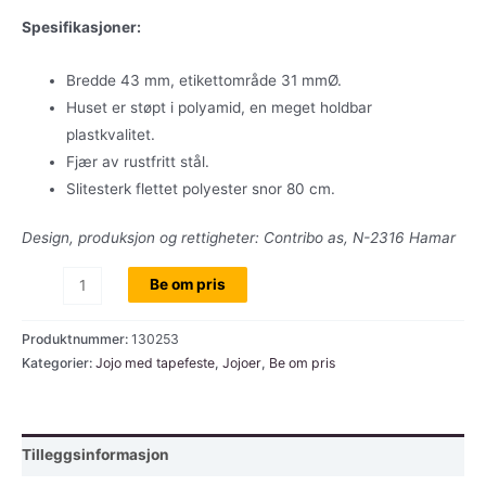
Spesifikasjoner:
Bredde 43 mm, etikettområde 31 mmØ.
Huset er støpt i polyamid, en meget holdbar
plastkvalitet.
Fjær av rustfritt stål.
Slitesterk flettet polyester snor 80 cm.
Design, produksjon og rettigheter: Contribo as, N-2316 Hamar
Safe-
Be om pris
Zip
3.2
Produktnummer:
130253
jojo,
Kategorier:
Jojo med tapefeste
,
Jojoer
,
Be om pris
blå,
pose
a
Tilleggsinformasjon
100