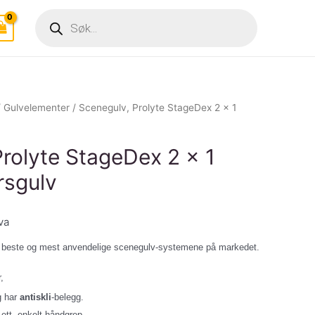
Products
search
/
Gulvelementer
/ Scenegulv, Prolyte StageDex 2 x 1
rolyte StageDex 2 x 1
rsgulv
va
e beste og mest anvendelige scenegulv-systemene på markedet.
,
 har
antiskli
-belegg.
ett, enkelt håndgrep