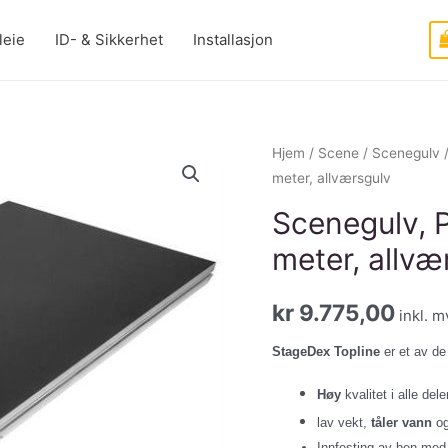
leie
ID- & Sikkerhet
Installasjon
Hjem
/
Scene
/
Scenegulv
meter, allværsgulv
Scenegulv, P
meter, allvæ
kr
9.775,00
inkl. m
StageDex Topline
er et av d
Høy
kvalitet i alle deler
lav vekt,
tåler vann
og
Innfesting av ben med 