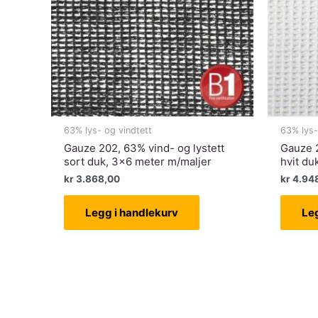
63% lys- og vindtett
63% lys-
Gauze 202, 63% vind- og lystett
Gauze 2
sort duk, 3×6 meter m/maljer
hvit du
kr
3.868,00
kr
4.94
Legg i handlekurv
Le