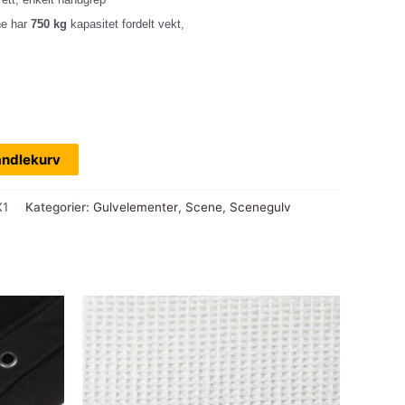
ne har
750 kg
kapasitet fordelt vekt,
andlekurv
X1
Kategorier:
Gulvelementer
,
Scene
,
Scenegulv