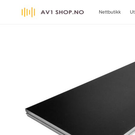
Hopp
rett
Nettbutikk
Ut
til
innholdet