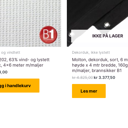
IKKE PÅ LAGER
 og vindtett
Dekorduk, ikke lystett
02, 63% vind- og lystett
Molton, dekorduk, sort, 6 m
k, 4×6 meter m/maljer
høyde x 4 mtr bredde, 160g
m/maljer, brannsikker B1
8,00
Opprinnelig
Nåvær
kr
4.825,00
kr
3.377,50
pris
pris
gg i handlekurv
var:
er:
Les mer
kr 4.825,00.
kr 3.3