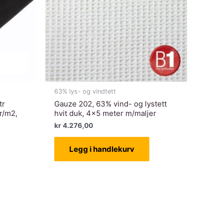
63% lys- og vindtett
tr
Gauze 202, 63% vind- og lystett
r/m2,
hvit duk, 4×5 meter m/maljer
kr
4.276,00
ende
Legg i handlekurv
77,50.