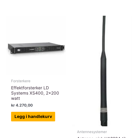
Forsterkere
Effektforsterker LD
Systems XS400, 2×200
watt
kr
4.270,00
Legg i handlekurv
Antennesystemer