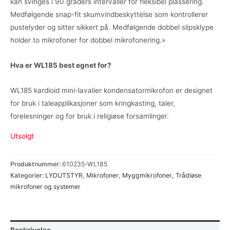
kan svinges i 90 graders intervaller for fleksibel plassering.
Medfølgende snap-fit skumvindbeskyttelse som kontrollerer
pustelyder og sitter sikkert på. Medfølgende dobbel slipsklype
holder to mikrofoner for dobbel mikrofonering.»
Hva er WL185 best egnet for?
WL185 kardioid mini-lavalier kondensatormikrofon er designet
for bruk i taleapplikasjoner som kringkasting, taler,
forelesninger og for bruk i religiøse forsamlinger.
Utsolgt
Produktnummer:
610235-WL185
Kategorier:
LYDUTSTYR
,
Mikrofoner
,
Myggmikrofoner
,
Trådløse
mikrofoner og systemer