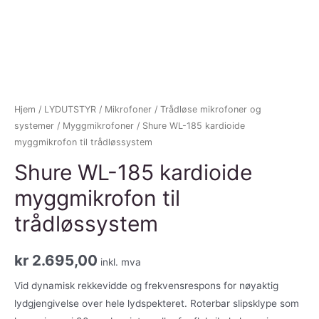
Hjem
/
LYDUTSTYR
/
Mikrofoner
/
Trådløse mikrofoner og
systemer
/
Myggmikrofoner
/ Shure WL-185 kardioide
myggmikrofon til trådløssystem
Shure WL-185 kardioide
myggmikrofon til
trådløssystem
kr
2.695,00
inkl. mva
Vid dynamisk rekkevidde og frekvensrespons for nøyaktig
lydgjengivelse over hele lydspekteret. Roterbar slipsklype som