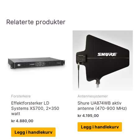
Relaterte produkter
Forsterkere
Antennesystemer
Effektforsterker LD
Shure UA874WB aktiv
Systems XS700, 2×350
antenne (470-900 MHz)
watt
kr
4.195,00
kr
4.880,00
Legg i handlekurv
Legg i handlekurv