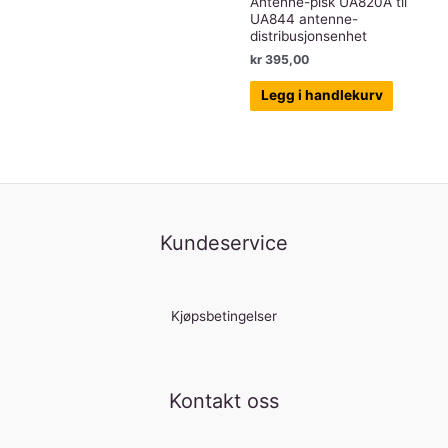
Antenne-pisk UA820A til
UA844 antenne-
distribusjonsenhet
kr
395,00
Legg i handlekurv
Kundeservice
Kjøpsbetingelser
Kontakt oss