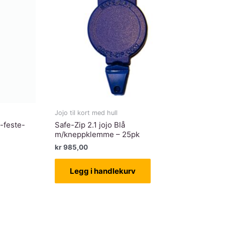
Jojo til kort med hull
e-feste-
Safe-Zip 2.1 jojo Blå
m/kneppklemme – 25pk
kr
985,00
Legg i handlekurv