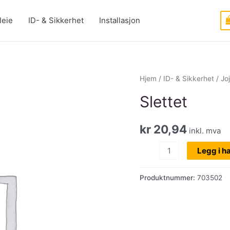
leie
ID- & Sikkerhet
Installasjon
Hjem
/
ID- & Sikkerhet
/
Jo
Slettet
kr
20,94
inkl. mva
Slettet
Legg i h
antall
Produktnummer:
703502