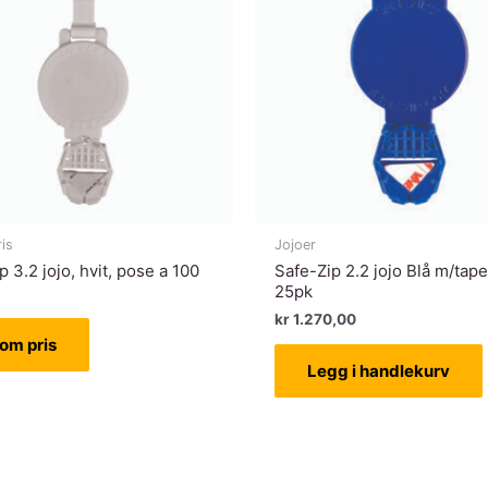
is
Jojoer
p 3.2 jojo, hvit, pose a 100
Safe-Zip 2.2 jojo Blå m/tap
25pk
kr
1.270,00
om pris
Legg i handlekurv