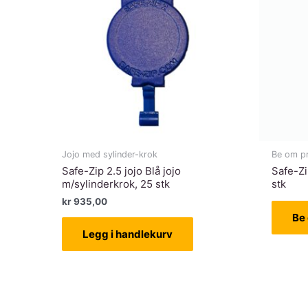
Jojo med sylinder-krok
Be om pr
Safe-Zip 2.5 jojo Blå jojo
Safe-Zi
m/sylinderkrok, 25 stk
stk
kr
935,00
Be 
Legg i handlekurv