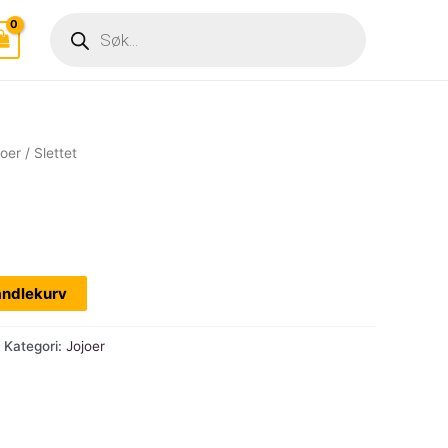
Products
search
joer
/ Slettet
andlekurv
Kategori:
Jojoer