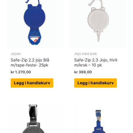
Jojoer
Jojo med krok
Safe-Zip 2.2 jojo Blå
Safe-Zip 2.3 Jojo, Hvit
m/tape-feste- 25pk
m/krok – 10 pk
kr
1.270,00
kr
369,00
Legg i handlekurv
Legg i handlekurv