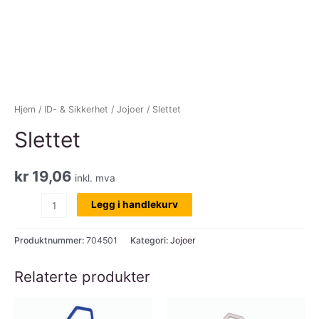
Hjem
/
ID- & Sikkerhet
/
Jojoer
/ Slettet
Slettet
kr
19,06
inkl. mva
Slettet
Legg i handlekurv
antall
Produktnummer:
704501
Kategori:
Jojoer
Relaterte produkter