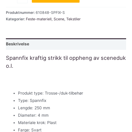
4
mm
Produktnummer:
610848-SPFIX-S
x
Kategorier:
Feste-materiell
,
Scene
,
Tekstiler
250
mm
sort
Beskrivelse
med
plast-
Spannfix kraftig strikk til oppheng av sceneduk
krok
o.l.
antall
Produkt type: Trosse-/duk-tilbehør
Type: Spannfix
Lengde: 250 mm
Diameter: 4 mm
Materiale krok: Plast
Farge: Svart