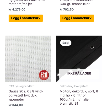
meter m/maljer
300 gr. brannsikker
kr
4.276,00
kr
702,50
Legg i handlekurv
Legg i handlekurv
Salg!
Salg!
IKKE PÅ LAGER
63% lys- og vindtett
Dekorduk, ikke lystett
Gauze 202, 63% vind-
Molton, dekorduk, sort, 6
og lystett hvit duk,
mtr hø x 6 mtr br,
løpemeter
160gr/m2, m/maljer
brannsik. B1
kr
344,00