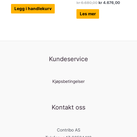
Opprinnelig
Nåværen
kr
6.680,00
kr
4.676,00
pris
pris
Legg i handlekurv
var:
er:
Les mer
kr 6.680,00.
kr 4.676,
Kundeservice
Kjøpsbetingelser
Kontakt oss
Contribo AS