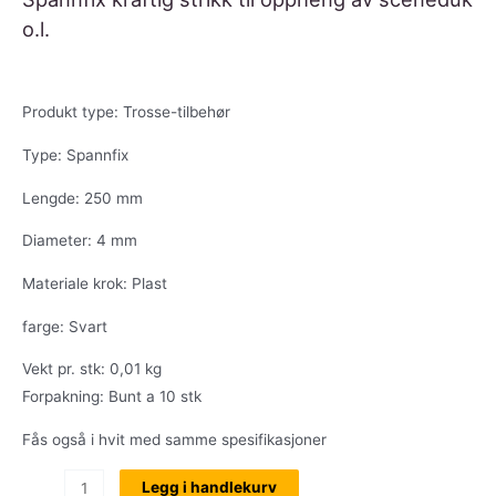
o.l.
Produkt type: Trosse-tilbehør
Type: Spannfix
Lengde: 250 mm
Diameter: 4 mm
Materiale krok: Plast
farge: Svart
Vekt pr. stk: 0,01 kg
Forpakning: Bunt a 10 stk
Fås også i hvit med samme spesifikasjoner
Spannfix
Legg i handlekurv