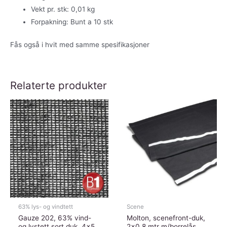
Vekt pr. stk: 0,01 kg
Forpakning: Bunt a 10 stk
Fås også i hvit med samme spesifikasjoner
Relaterte produkter
63% lys- og vindtett
Scene
Gauze 202, 63% vind-
Molton, scenefront-duk,
og lystett sort duk, 4×5
2×0,8 mtr m/borrelås