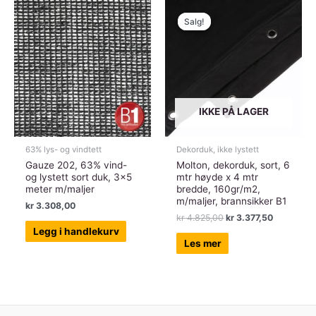
Salg!
Salg!
IKKE PÅ LAGER
63% lys- og vindtett
Dekorduk, ikke lystett
Gauze 202, 63% vind-
Molton, dekorduk, sort, 6
og lystett sort duk, 3×5
mtr høyde x 4 mtr
meter m/maljer
bredde, 160gr/m2,
m/maljer, brannsikker B1
kr
3.308,00
Opprinnelig
Nåværend
kr
4.825,00
kr
3.377,50
pris
pris
Legg i handlekurv
var:
er:
Les mer
kr 4.825,00.
kr 3.377,5