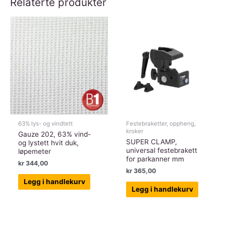
Relaterte produkter
20cm
høyde,
alum.,
diameter
48,3
mm
antall
63% lys- og vindtett
Festebraketter, oppheng,
kroker
Gauze 202, 63% vind-
SUPER CLAMP,
og lystett hvit duk,
universal festebrakett
løpemeter
for parkanner mm
kr
344,00
kr
365,00
Legg i handlekurv
Legg i handlekurv