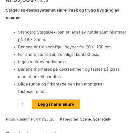
inkl. mva
StageDex-festesystemet sikrer rask og trygg bygging av
scener
.
Standard StageDex-ben er laget av runde aluminiumsrør
på 48 x 3 mm.
Benene er tilgjengelige i høyder fra 20 til 100 cm.
For andre størrelser, vennligst kontakt oss.
Ingen verktøy nødvendig.
Benene monteres på dekkrammen og festes på plass
med et enkelt håndtak.
Både runde og firkantede ben kan monteres i
festesystemet.
Stagedex
Legg i handlekurv
rundt
ben
Produktnummer:
611925-20
Kategorier:
Scene
,
Scenegulv
til
scenegulv,