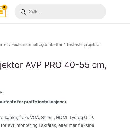
Products
search
erret
/
Festemateriell og braketter
/ Takfeste projektor
ojektor AVP PRO 40-55 cm,
va
kfeste for proffe installasjoner.
e kabler, f.eks VGA, Strøm, HDMI, Lyd og UTP.
 for evt. montering i skråtak, eller mer fleksibel