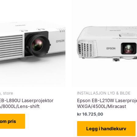
sort
antall
, store
INSTALLASJON LYD & BILDE
EB-L890U Laserprojektor
Epson EB-L210W Laserproj
8000L/Lens-shift
WXGA/4500L/Miracast
kr
16.725,00
om pris
Legg i handlekurv