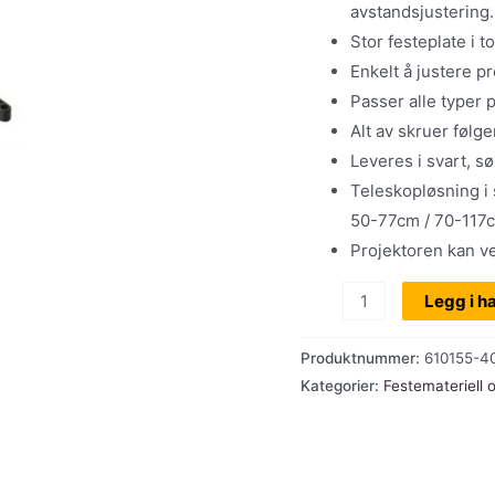
avstandsjustering.
Stor festeplate i t
Enkelt å justere p
Passer alle typer p
Alt av skruer følge
Leveres i svart, sø
Teleskopløsning i
50-77cm / 70-117c
Projektoren kan v
Takfeste
Legg i h
projektor
AVP
Produktnummer:
610155-4
PRO
Kategorier:
Festemateriell 
40-
55
cm,