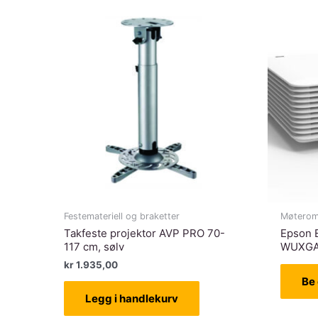
Festemateriell og braketter
Møterom
Takfeste projektor AVP PRO 70-
Epson 
117 cm, sølv
WUXGA/
kr
1.935,00
Be 
Legg i handlekurv