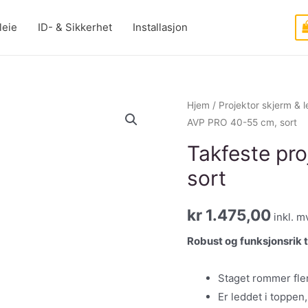
leie
ID- & Sikkerhet
Installasjon
Hjem
/
Projektor skjerm & l
AVP PRO 40-55 cm, sort
Takfeste pr
sort
kr
1.475,00
inkl. m
Robust og funksjonsrik ta
Staget rommer fler
Er leddet i toppen,