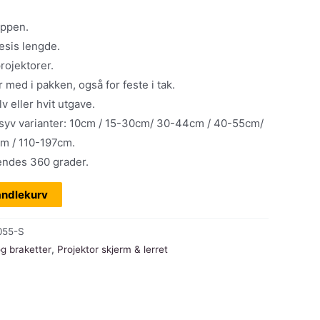
oppen.
resis lengde.
rojektorer.
r med i pakken, også for feste i tak.
lv eller hvit utgave.
 syv varianter: 10cm / 15-30cm/ 30-44cm / 40-55cm/
m / 110-197cm.
endes 360 grader.
andlekurv
055-S
og braketter
,
Projektor skjerm & lerret