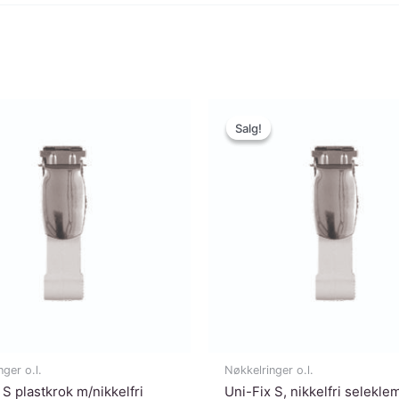
antall
Salg!
Salg!
ger o.l.
Nøkkelringer o.l.
 S plastkrok m/nikkelfri
Uni-Fix S, nikkelfri selekl