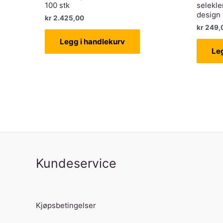
100 stk
selekle
design
kr
2.425,00
kr
249,
Legg i handlekurv
Le
Kundeservice
Kjøpsbetingelser