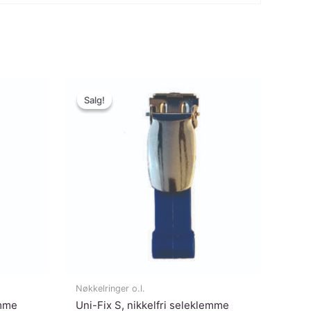
Salg!
Salg!
Nøkkelringer o.l.
emme
Uni-Fix S, nikkelfri seleklemme