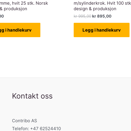
mme, hvit 25 stk. Norsk
m/sylinderkrok. Hvit 100 st
 & produksjon
design & produksjon
Opprinnelig
Nåværen
00
kr
995,00
kr
895,00
pris
pris
var:
er:
gg i handlekurv
Legg i handlekurv
kr 995,00.
kr 895,00
Kontakt oss
Contribo AS
Telefon: +47 62524410