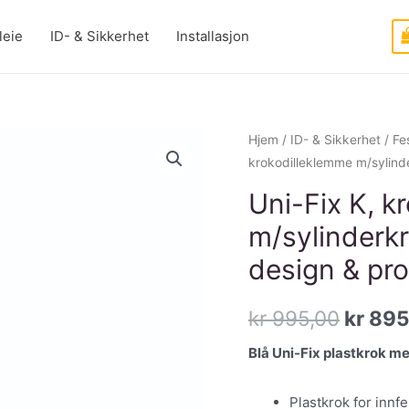
leie
ID- & Sikkerhet
Installasjon
Hjem
/
ID- & Sikkerhet
/
Fes
krokodilleklemme m/sylinde
Uni-Fix K, k
m/sylinderkr
design & pr
Opprin
kr
995,00
kr
895
pris
Blå Uni-Fix plastkrok 
var:
Plastkrok for innfe