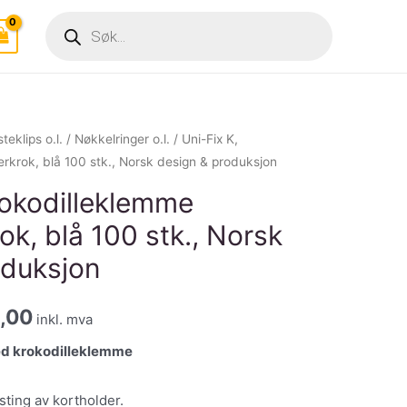
Products
search
teklips o.l.
/
Nøkkelringer o.l.
/ Uni-Fix K,
rkrok, blå 100 stk., Norsk design & produksjon
rokodilleklemme
ok, blå 100 stk., Norsk
oduksjon
nelig
Nåværende
,00
inkl. mva
pris
med krokodilleklemme
er:
sting av kortholder.