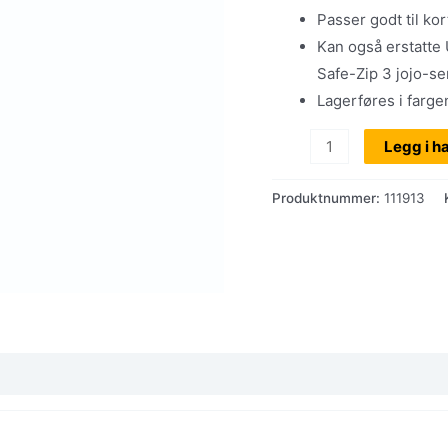
kr 995
Passer godt til ko
Kan også erstatte
Safe-Zip 3 jojo-se
Lagerføres i fargen
Uni-
Legg i h
Fix
K,
Produktnummer:
111913
krokodilleklemme
m/sylinderkrok,
blå
100
stk.,
Norsk
design
&
produksjon