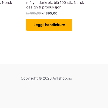
k. Norsk
m/sylinderkrok, blå 100 stk. Norsk
design & produksjon
de
Opprinnelig
Nåværende
kr
995,00
kr
895,00
pris
pris
var:
er:
Legg i handlekurv
.
kr 995,00.
kr 895,00.
Copyright © 2026 Av1shop.no