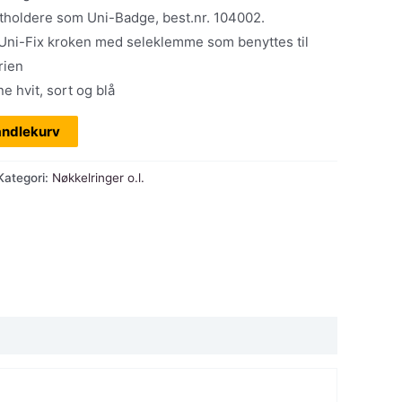
,00.
kr 895,00.
rtholdere som Uni-Badge, best.nr. 104002.
 Uni-Fix kroken med seleklemme som benyttes til
rien
e hvit, sort og blå
andlekurv
Kategori:
Nøkkelringer o.l.