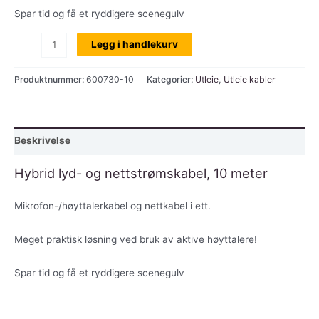
Spar tid og få et ryddigere scenegulv
Utleie:
Legg i handlekurv
Hybridkabel
(nett/signal),
Produktnummer:
600730-10
Kategorier:
Utleie
,
Utleie kabler
10
mtr,
pr
Beskrivelse
dag
antall
Hybrid lyd- og nettstrømskabel, 10 meter
Mikrofon-/høyttalerkabel og nettkabel i ett.
Meget praktisk løsning ved bruk av aktive høyttalere!
Spar tid og få et ryddigere scenegulv