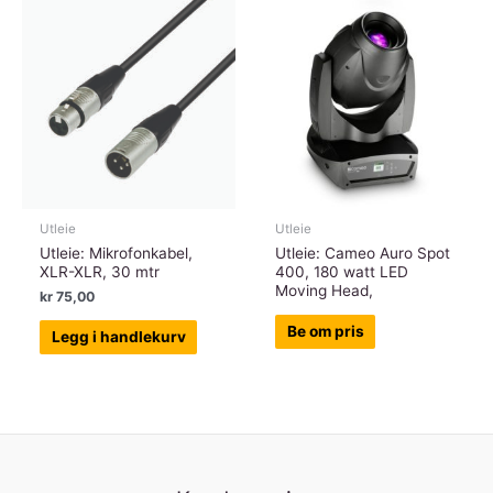
Utleie
Utleie
Utleie: Mikrofonkabel,
Utleie: Cameo Auro Spot
XLR-XLR, 30 mtr
400, 180 watt LED
Moving Head,
kr
75,00
Be om pris
Legg i handlekurv