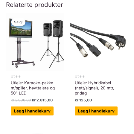
Relaterte produkter
Salg!
Salg!
Utleie
Utleie
Utleie: Karaoke-pakke
Utleie: Hybridkabel
m/spiller, høyttalere og
(nett/signal), 20 mtr,
50″ LED
pr.dag
Opprinnelig
Nåværende
kr
2.990,00
kr
2.815,00
kr
125,00
pris
pris
var:
er:
Legg i handlekurv
Legg i handlekurv
kr 2.990,00.
kr 2.815,00.