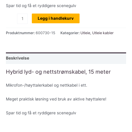
Spar tid og få et ryddigere scenegulv
Utleie:
Legg i handlekurv
Hybridkabel
(nett/signal),
Produktnummer:
600730-15
Kategorier:
Utleie
,
Utleie kabler
15
mtr,
pr.dag
Beskrivelse
antall
Hybrid lyd- og nettstrømskabel, 15 meter
Mikrofon-/høyttalerkabel og nettkabel i ett.
Meget praktisk løsning ved bruk av aktive høyttalere!
Spar tid og få et ryddigere scenegulv