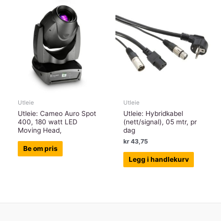
Utleie
Utleie
Utleie: Cameo Auro Spot
Utleie: Hybridkabel
400, 180 watt LED
(nett/signal), 05 mtr, pr
Moving Head,
dag
kr
43,75
Be om pris
Legg i handlekurv