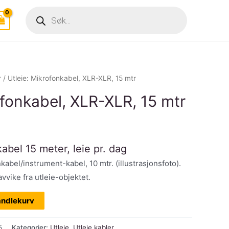
Products
search
r
/ Utleie: Mikrofonkabel, XLR-XLR, 15 mtr
ofonkabel, XLR-XLR, 15 mtr
abel 15 meter, leie pr. dag
kabel/instrument-kabel, 10 mtr. (illustrasjonsfoto).
vvike fra utleie-objektet.
andlekurv
5
Kategorier:
Utleie
,
Utleie kabler