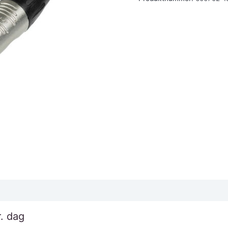
XLR,
15
mtr
antall
r. dag