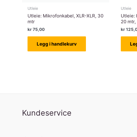
Utleie
Utleie
Utleie: Mikrofonkabel, XLR-XLR, 30
Utleie:
mtr
20 mtr,
kr
75,00
kr
125,
Legg i handlekurv
Le
Kundeservice