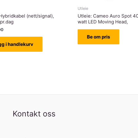
Utleie
 Hybridkabel (nett/signal),
Utleie: Cameo Auro Spot 40
 pr.dag
watt LED Moving Head,
00
Be om pris
gg i handlekurv
Kontakt oss