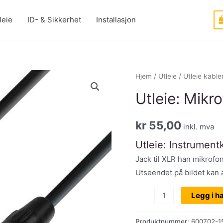
leie
ID- & Sikkerhet
Installasjon
Hjem
/
Utleie
/
Utleie kable
Utleie: Mikr
kr
55,00
inkl. mva
Utleie: Instrumentk
Jack til XLR han mikrofon
Utseendet på bildet kan a
Utleie:
Legg i h
Mikrofonkabel,
XLR-
Produktnummer:
600702-1