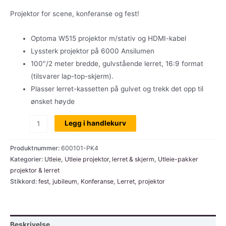
Projektor for scene, konferanse og fest!
Optoma W515 projektor m/stativ og HDMI-kabel
Lyssterk projektor på 6000 Ansilumen
100″/2 meter bredde, gulvstående lerret, 16:9 format
(tilsvarer lap-top-skjerm).
Plasser lerret-kassetten på gulvet og trekk det opp til
ønsket høyde
Utleie:
Legg i handlekurv
Projektor
og
Produktnummer:
600101-PK4
lerret,
Kategorier:
Utleie
,
Utleie projektor, lerret & skjerm
,
Utleie-pakker
projektor & lerret
Optoma
Stikkord:
fest
,
jubileum
,
Konferanse
,
Lerret
,
projektor
W515,
WXGA,
6000
AL
Beskrivelse