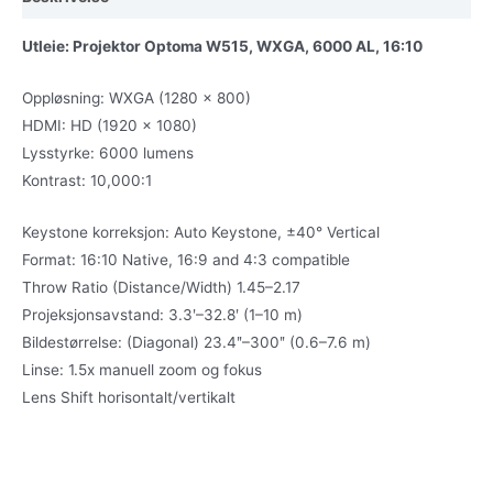
og
120″
Utleie: Projektor Optoma W515, WXGA, 6000 AL, 16:10
lerret
Oppløsning: WXGA (1280 x 800)
antall
HDMI: HD (1920 x 1080)
Lysstyrke: 6000 lumens
Kontrast: 10,000:1
Keystone korreksjon: Auto Keystone, ±40° Vertical
Format: 16:10 Native, 16:9 and 4:3 compatible
Throw Ratio (Distance/Width) 1.45–2.17
Projeksjonsavstand: 3.3ʹ–32.8ʹ (1–10 m)
Bildestørrelse: (Diagonal) 23.4ʺ–300ʺ (0.6–7.6 m)
Linse: 1.5x manuell zoom og fokus
Lens Shift horisontalt/vertikalt