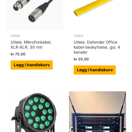
Utleie
Utleie
Utleie: Mikrofonkabel,
Utleie: Defender Office
XLR-XLR, 30 mtr
kabel-beskyttelse, gul, 4
kanaler
kr
75,00
kr
35,00
Legg i handlekurv
Legg i handlekurv