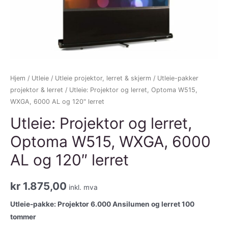
Hjem
/
Utleie
/
Utleie projektor, lerret & skjerm
/
Utleie-pakker
projektor & lerret
/ Utleie: Projektor og lerret, Optoma W515,
WXGA, 6000 AL og 120″ lerret
Utleie: Projektor og lerret,
Optoma W515, WXGA, 6000
AL og 120″ lerret
kr
1.875,00
inkl. mva
Utleie-pakke: Projektor 6.000 Ansilumen og lerret 100
tommer