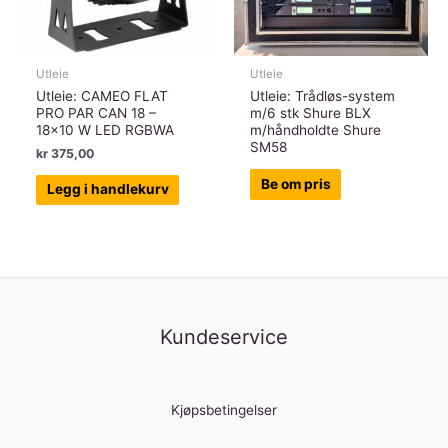
Utleie
Utleie
Utleie: CAMEO FLAT
Utleie: Trådløs-system
PRO PAR CAN 18 –
m/6 stk Shure BLX
18×10 W LED RGBWA
m/håndholdte Shure
SM58
kr
375,00
Be om pris
Legg i handlekurv
Kundeservice
Kjøpsbetingelser