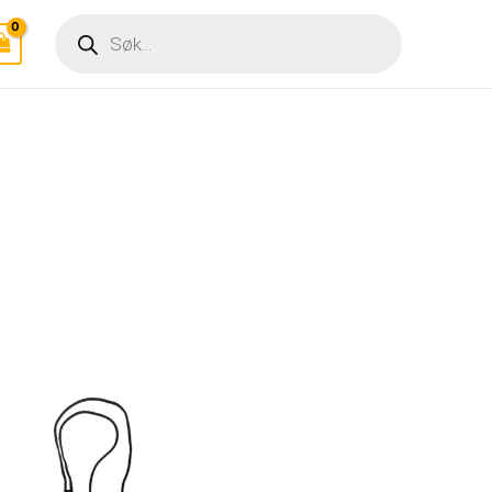
Products
search