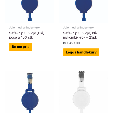
Jojo med sylinder-krok
Jojo med sylinder-krok
Safe-Zip 3.5 jojo ,Blå,
Safe-Zip 3.5 jojo, blå
pose a 100 stk
m/kombi-krok – 25pk
kr
1.427,00
Be om pris
Legg i handlekurv