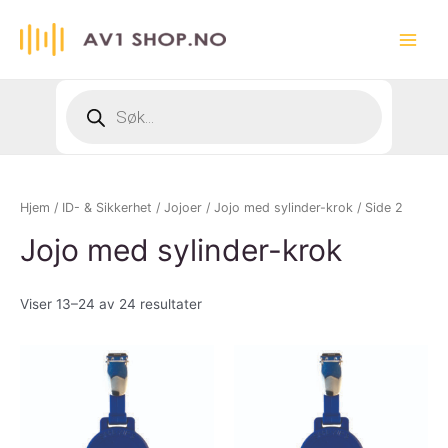
Hopp
rett
Main
til
innholdet
Menu
Products
search
Hjem
/
ID- & Sikkerhet
/
Jojoer
/
Jojo med sylinder-krok
/ Side 2
Jojo med sylinder-krok
Viser 13–24 av 24 resultater