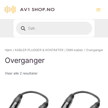
Hopp
rett
Main
til
innholdet
Menu
Products
search
Hjem
/
KABLER PLUGGER & KONTAKTER
/
DMX-kabler
/ Overganger
Overganger
Viser alle 2 resultater