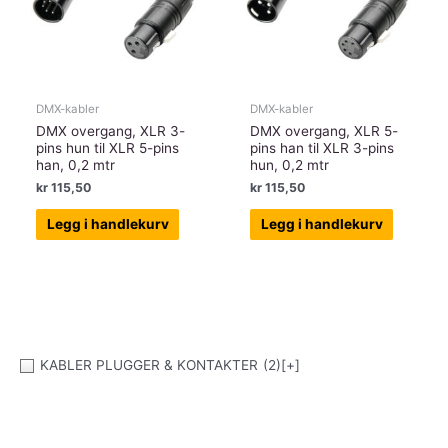
DMX-kabler
DMX-kabler
DMX overgang, XLR 3-
DMX overgang, XLR 5-
pins hun til XLR 5-pins
pins han til XLR 3-pins
han, 0,2 mtr
hun, 0,2 mtr
kr
115,50
kr
115,50
Legg i handlekurv
Legg i handlekurv
KABLER PLUGGER & KONTAKTER
(2)
[+]