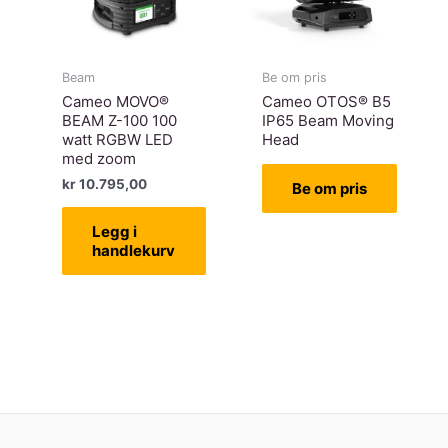
Beam
Be om pris
Cameo MOVO®
Cameo OTOS® B5
BEAM Z-100 100
IP65 Beam Moving
watt RGBW LED
Head
med zoom
kr
10.795,00
Be om pris
Legg i
handlekurv