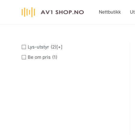
Hopp
rett
Nettbutikk
Ut
til
innholdet
Lys-utstyr
(2)
[+]
Be om pris
(1)