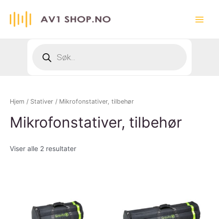
Hopp
rett
Main
til
innholdet
Menu
Products
search
Hjem
/
Stativer
/ Mikrofonstativer, tilbehør
Mikrofonstativer, tilbehør
Viser alle 2 resultater