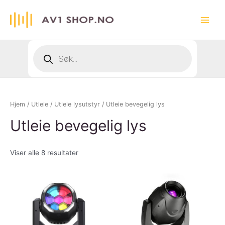
Hopp
rett
Main
til
innholdet
Menu
Products
search
Hjem
/
Utleie
/
Utleie lysutstyr
/ Utleie bevegelig lys
Utleie bevegelig lys
Viser alle 8 resultater