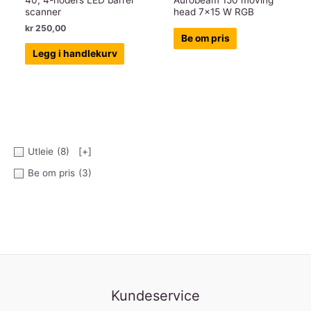
40, 4-hoders LED barrel
Aurobeam 150 moving
scanner
head 7×15 W RGB
kr
250,00
Be om pris
Legg i handlekurv
Utleie
(8)
[+]
Be om pris
(3)
Kundeservice