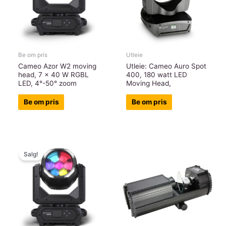
Be om pris
Utleie
Cameo Azor W2 moving
Utleie: Cameo Auro Spot
head, 7 x 40 W RGBL
400, 180 watt LED
LED, 4°-50° zoom
Moving Head,
Be om pris
Be om pris
Salg!