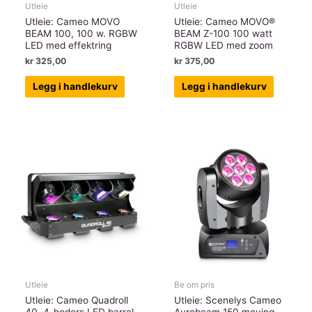
Utleie
Utleie
Utleie: Cameo MOVO
Utleie: Cameo MOVO®
BEAM 100, 100 w. RGBW
BEAM Z-100 100 watt
LED med effektring
RGBW LED med zoom
kr
325,00
kr
375,00
Legg i handlekurv
Legg i handlekurv
Utleie
Be om pris
Utleie: Cameo Quadroll
Utleie: Scenelys Cameo