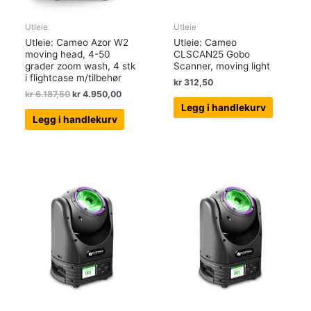
Utleie
Utleie
Utleie: Cameo Azor W2
Utleie: Cameo
moving head, 4-50
CLSCAN25 Gobo
grader zoom wash, 4 stk
Scanner, moving light
i flightcase m/tilbehør
kr
312,50
Opprinnelig
Nåværende
kr
6.187,50
kr
4.950,00
pris
pris
Legg i handlekurv
var:
er:
Legg i handlekurv
kr 6.187,50.
kr 4.950,00.