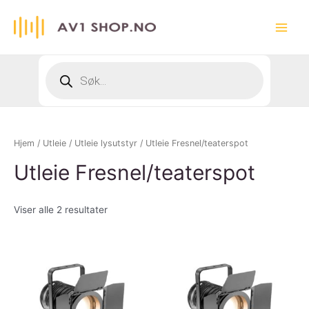
Hopp
rett
Main
til
innholdet
Menu
Products
search
Hjem
/
Utleie
/
Utleie lysutstyr
/ Utleie Fresnel/teaterspot
Utleie Fresnel/teaterspot
Viser alle 2 resultater