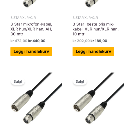
3 STAR XLR-XLR
3 STAR XLR-XLR
3 Star mikrofon-kabel,
3 Star=beste pris mik-
XLR hun/XLR han, AH,
kabel, XLR hun/XLR han,
30 mtr
10 mtr
Opprinnelig
Nåværende
Opprinnelig
Nåværende
kr
472,00
kr
440,00
kr
202,00
kr
189,00
pris
pris
pris
pris
var:
er:
var:
er:
Legg i handlekurv
Legg i handlekurv
kr 472,00.
kr 440,00.
kr 202,00.
kr 189,00.
Salg!
Salg!