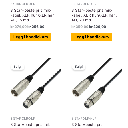
3 STAR XLR-XLR
3 STAR XLR-XLR
3 Star=beste pris mik-
3 Star=beste pris mik-
kabel, XLR hun/XLR han,
kabel, XLR hun/XLR han,
AH, 15 mtr
AH, 20 mtr
Opprinnelig
Nåværende
Opprinnelig
Nåværende
kr
274,00
kr
256,00
kr
350,00
kr
329,00
pris
pris
pris
pris
var:
er:
var:
er:
Legg i handlekurv
Legg i handlekurv
kr 274,00.
kr 256,00.
kr 350,00.
kr 329,00.
Salg!
Salg!
3 STAR XLR-XLR
3 STAR XLR-XLR
3 Star=beste pris mik-
3 Star=beste pris