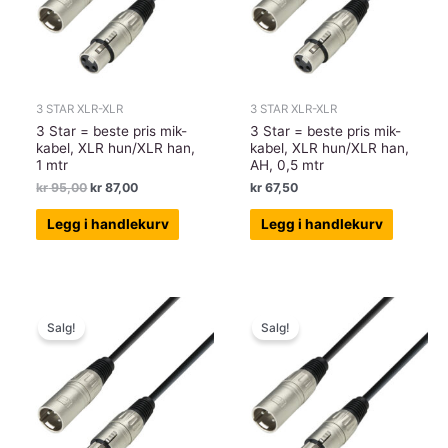
3 STAR XLR-XLR
3 STAR XLR-XLR
3 Star = beste pris mik-
3 Star = beste pris mik-
kabel, XLR hun/XLR han,
kabel, XLR hun/XLR han,
1 mtr
AH, 0,5 mtr
Opprinnelig
Nåværende
kr
95,00
kr
87,00
kr
67,50
pris
pris
var:
er:
Legg i handlekurv
Legg i handlekurv
kr 95,00.
kr 87,00.
Salg!
Salg!