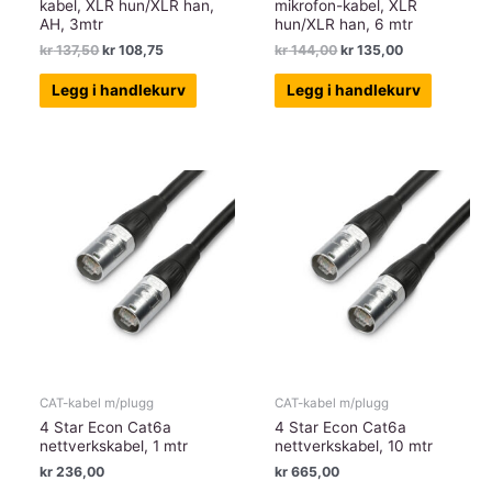
kabel, XLR hun/XLR han,
mikrofon-kabel, XLR
AH, 3mtr
hun/XLR han, 6 mtr
Opprinnelig
Nåværende
Opprinnelig
Nåværende
kr
137,50
kr
108,75
kr
144,00
kr
135,00
pris
pris
pris
pris
var:
er:
var:
er:
Legg i handlekurv
Legg i handlekurv
kr 137,50.
kr 108,75.
kr 144,00.
kr 135,00.
CAT-kabel m/plugg
CAT-kabel m/plugg
4 Star Econ Cat6a
4 Star Econ Cat6a
nettverkskabel, 1 mtr
nettverkskabel, 10 mtr
kr
236,00
kr
665,00