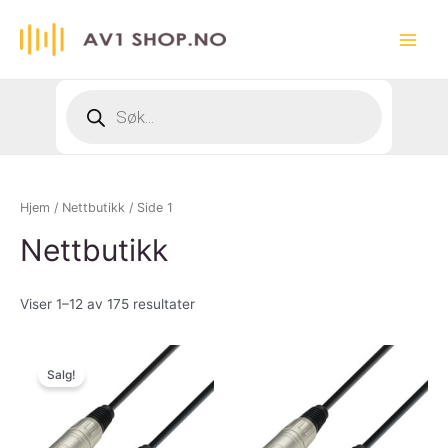
Hopp
rett
Main
til
innholdet
Menu
Products
search
Hjem
/
Nettbutikk
/ Side 1
Nettbutikk
Viser 1–12 av 175 resultater
Salg!