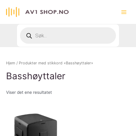
Hopp
rett
Main
til
innholdet
Menu
Products
search
Hjem
/ Produkter med stikkord «Basshøyttaler»
Basshøyttaler
Viser det ene resultatet