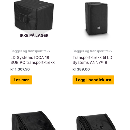
antall
IKKE PÅ LAGER
Bagger og transporttrekk
Bagger og transporttrekk
LD Systems ICOA 18
Transport-trekk til LD
SUB PC transport-trekk
Systems ANNY® 8
kr
1.307,50
kr
389,00
Les mer
Legg i handlekurv