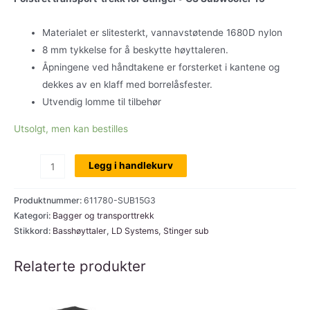
Materialet er slitesterkt, vannavstøtende 1680D nylon
8 mm tykkelse for å beskytte høyttaleren.
Åpningene ved håndtakene er forsterket i kantene og
dekkes av en klaff med borrelåsfester.
Utvendig lomme til tilbehør
Utsolgt, men kan bestilles
Transport-
Legg i handlekurv
trekk
til
Produktnummer:
611780-SUB15G3
LD
Kategori:
Bagger og transporttrekk
Stikkord:
Basshøyttaler
,
LD Systems
,
Stinger sub
Systems
Stinger
Relaterte produkter
Sub
15
AG3