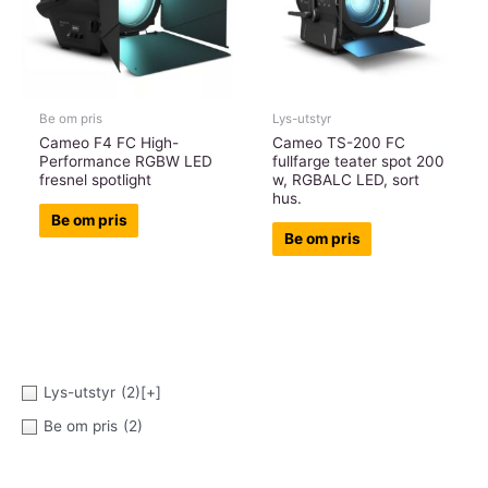
Be om pris
Lys-utstyr
Cameo F4 FC High-
Cameo TS-200 FC
Performance RGBW LED
fullfarge teater spot 200
fresnel spotlight
w, RGBALC LED, sort
hus.
Be om pris
Be om pris
Lys-utstyr
(2)
[+]
Be om pris
(2)