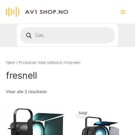
Hopp
rett
Main
til
innholdet
Menu
Products
search
Hjem
/ Produkter med stikkord «fresnell»
fresnell
Viser alle 2 resultater
Salg!