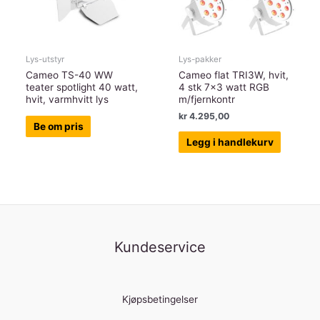
Lys-utstyr
Lys-pakker
Cameo TS-40 WW
Cameo flat TRI3W, hvit,
teater spotlight 40 watt,
4 stk 7×3 watt RGB
hvit, varmhvitt lys
m/fjernkontr
kr
4.295,00
Be om pris
Legg i handlekurv
Kundeservice
Kjøpsbetingelser