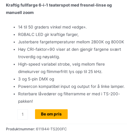
Kraftig fullfarge 6-i-1 teaterspot med fresnel-linse og
manuell zoom
14 til 50 graders vinkel med «edge».
RGBALC LED gir kraftige farger,
Justerbare fargetemperaturer mellom 2800K og 8000K
Høy CRI-faktor=90 viser at den gjengir fargene svært
troverdig og nøyaktig.
High-speed variabel strobe, velg mellom flere
dimekurver og flimmerfritt lys opp til 25 kHz.
3 og 5-pin DMX og
Powercon kompatibel input og output for å linke lamper.
Roterbare låvedører og filterramme er med i TS-200-
pakken!
Cameo
Be om pris
TS-
200
Produktnummer:
611944-TS200FC