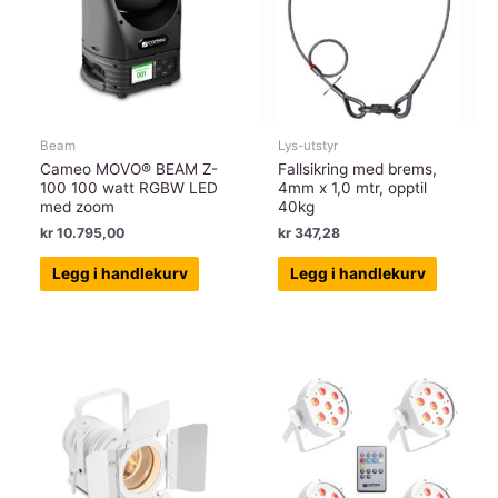
Beam
Lys-utstyr
Cameo MOVO® BEAM Z-
Fallsikring med brems,
100 100 watt RGBW LED
4mm x 1,0 mtr, opptil
med zoom
40kg
kr
10.795,00
kr
347,28
Legg i handlekurv
Legg i handlekurv