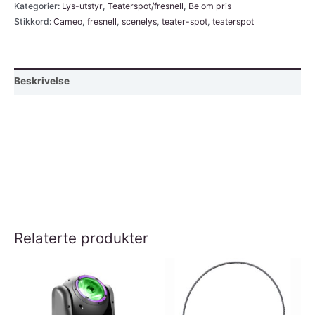
FC
Kategorier:
Lys-utstyr
,
Teaterspot/fresnell
,
Be om pris
Stikkord:
Cameo
,
fresnell
,
scenelys
,
teater-spot
,
teaterspot
fullfarge
teater
spot
200
Beskrivelse
w,
RGBALC
LED,
sort
hus.
antall
Relaterte produkter